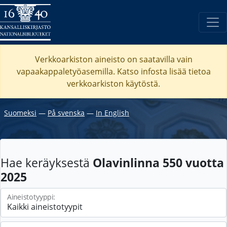
Verkkoarkiston aineisto on saatavilla vain
vapaakappaletyöasemilla. Katso
infosta
lisää tietoa
verkkoarkiston käytöstä.
Suomeksi
―
På svenska
―
In English
Hae keräyksestä
Olavinlinna 550 vuotta
2025
Aineistotyyppi: