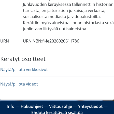
Juhlavuoden keräyksessä tallennettiin historian
harrastajien ja turistien julkaisuja verkosta,
sosiaalisesta mediasta ja videoalustoilta.
Kerättiin myös aineistoa linnan historiasta sekä
juhlintaan liittyvää uutisaineistoa.
URN
URN:NBN:fi-fe2026020611786
Kerätyt osoitteet
Näytä/piilota verkkosivut
Näytä/piilota videot
Info
―
Hakuohjeet
―
Viittausohje
―
Yhteystiedot
―
Ehdota kerättävää sisältöä