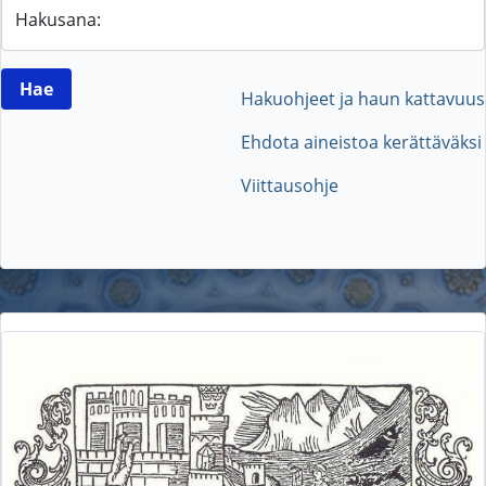
Hakusana:
Hakuohjeet ja haun kattavuus
Ehdota aineistoa kerättäväksi
Viittausohje