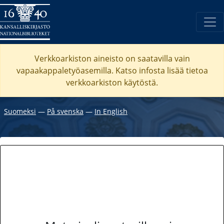
Verkkoarkiston aineisto on saatavilla vain
vapaakappaletyöasemilla. Katso
infosta
lisää tietoa
verkkoarkiston käytöstä.
Suomeksi
―
På svenska
―
In English