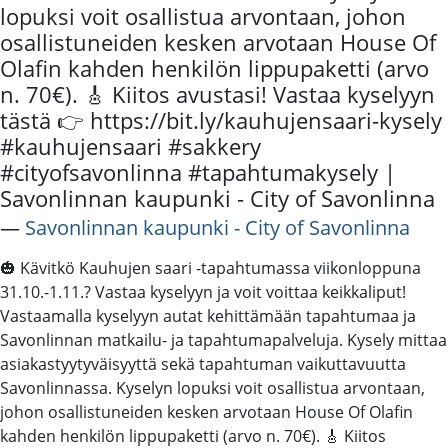
lopuksi voit osallistua arvontaan, johon
osallistuneiden kesken arvotaan House Of
Olafin kahden henkilön lippupaketti (arvo
n. 70€). 🎸 Kiitos avustasi! Vastaa kyselyyn
tästä 👉 https://bit.ly/kauhujensaari-kysely
#kauhujensaari #sakkery
#cityofsavonlinna #tapahtumakysely |
Savonlinnan kaupunki - City of Savonlinna
―
Savonlinnan kaupunki - City of Savonlinna
🎃 Kävitkö Kauhujen saari -tapahtumassa viikonloppuna
31.10.-1.11.? Vastaa kyselyyn ja voit voittaa keikkaliput!
Vastaamalla kyselyyn autat kehittämään tapahtumaa ja
Savonlinnan matkailu- ja tapahtumapalveluja. Kysely mittaa
asiakastyytyväisyyttä sekä tapahtuman vaikuttavuutta
Savonlinnassa. Kyselyn lopuksi voit osallistua arvontaan,
johon osallistuneiden kesken arvotaan House Of Olafin
kahden henkilön lippupaketti (arvo n. 70€). 🎸 Kiitos