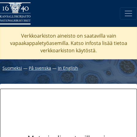
Verkkoarkiston aineisto on saatavilla vain
vapaakappaletyöasemilla. Katso
infosta
lisää tietoa
verkkoarkiston käytöstä.
Suomeksi
―
På svenska
―
In English