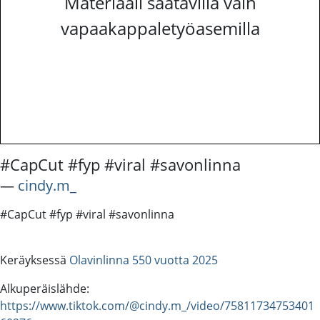
Materiaali saatavilla vain
vapaakappaletyöasemilla
#CapCut #fyp #viral #savonlinna
―
cindy.m_
#CapCut #fyp #viral #savonlinna
Keräyksessä
Olavinlinna 550 vuotta 2025
Alkuperäislähde:
https://www.tiktok.com/@cindy.m_/video/75811734753401