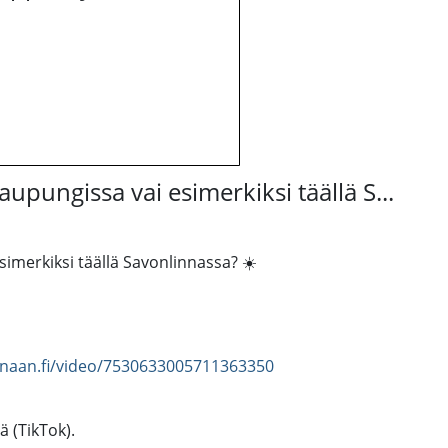
upungissa vai esimerkiksi täällä S...
imerkiksi täällä Savonlinnassa? ☀️
nnaan.fi/video/7530633005711363350
ä (TikTok).