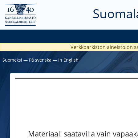
Suomala
Verkkoarkiston aineisto on s
Suomeksi
―
På svenska
―
In English
Materiaali saatavilla vain vapaa