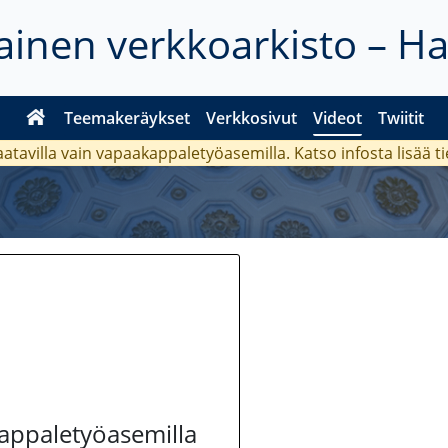
inen verkkoarkisto – H
Teemakeräykset
Verkkosivut
Videot
Twiitit
aatavilla vain vapaakappaletyöasemilla. Katso
infosta
lisää t
kappaletyöasemilla