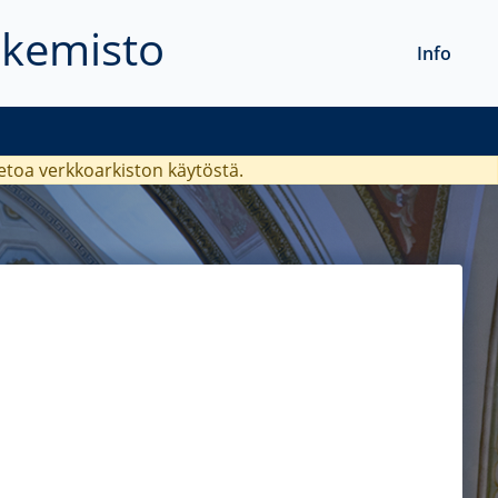
akemisto
Info
ietoa verkkoarkiston käytöstä.