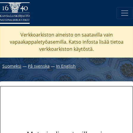
Verkkoarkiston aineisto on saatavilla vain
vapaakappaletyöasemilla. Katso
infosta
lisää tietoa
verkkoarkiston käytöstä.
Suomeksi
―
På svenska
―
In English