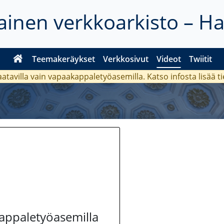
inen verkkoarkisto – H
Teemakeräykset
Verkkosivut
Videot
Twiitit
aatavilla vain vapaakappaletyöasemilla. Katso
infosta
lisää t
kappaletyöasemilla