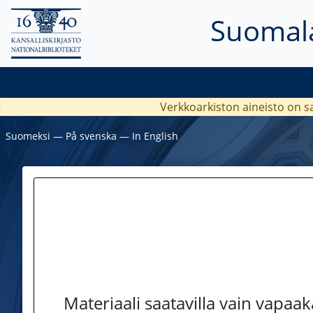
Suomala
Verkkoarkiston aineisto on s
Suomeksi
―
På svenska
―
In English
Materiaali saatavilla vain vapaa