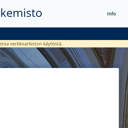
akemisto
Info
ietoa verkkoarkiston käytöstä.