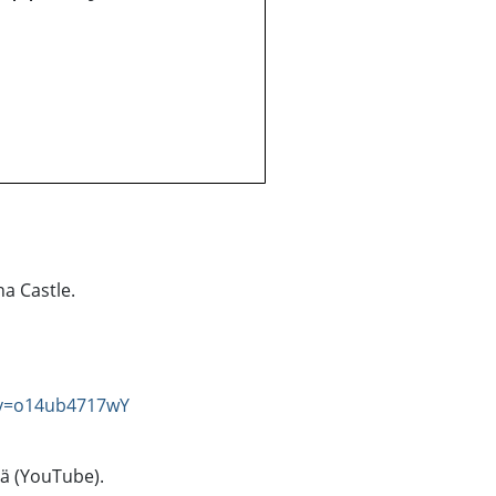
na Castle.
?v=o14ub4717wY
tä (YouTube).