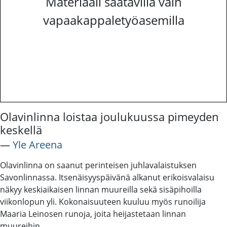
Materiaali saatavilla vain
vapaakappaletyöasemilla
Olavinlinna loistaa joulukuussa pimeyden
keskellä
―
Yle Areena
Olavinlinna on saanut perinteisen juhlavalaistuksen
Savonlinnassa. Itsenäisyyspäivänä alkanut erikoisvalaisu
näkyy keskiaikaisen linnan muureilla sekä sisäpihoilla
viikonlopun yli. Kokonaisuuteen kuuluu myös runoilija
Maaria Leinosen runoja, joita heijastetaan linnan
muureihin.