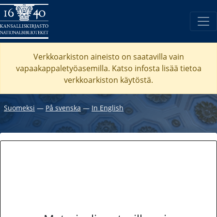
Verkkoarkiston aineisto on saatavilla vain
vapaakappaletyöasemilla. Katso
infosta
lisää tietoa
verkkoarkiston käytöstä.
Suomeksi
―
På svenska
―
In English