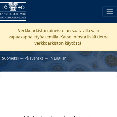
Verkkoarkiston aineisto on saatavilla vain
vapaakappaletyöasemilla. Katso
infosta
lisää tietoa
verkkoarkiston käytöstä.
Suomeksi
―
På svenska
―
In English