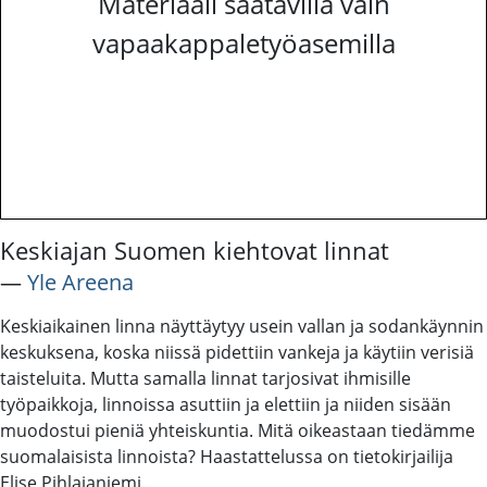
Materiaali saatavilla vain
vapaakappaletyöasemilla
Keskiajan Suomen kiehtovat linnat
―
Yle Areena
Keskiaikainen linna näyttäytyy usein vallan ja sodankäynnin
keskuksena, koska niissä pidettiin vankeja ja käytiin verisiä
taisteluita. Mutta samalla linnat tarjosivat ihmisille
työpaikkoja, linnoissa asuttiin ja elettiin ja niiden sisään
muodostui pieniä yhteiskuntia. Mitä oikeastaan tiedämme
suomalaisista linnoista? Haastattelussa on tietokirjailija
Elise Pihlajaniemi.