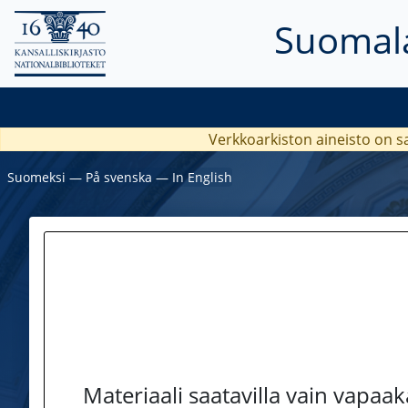
Suomala
Verkkoarkiston aineisto on s
Suomeksi
―
På svenska
―
In English
Materiaali saatavilla vain vapaa