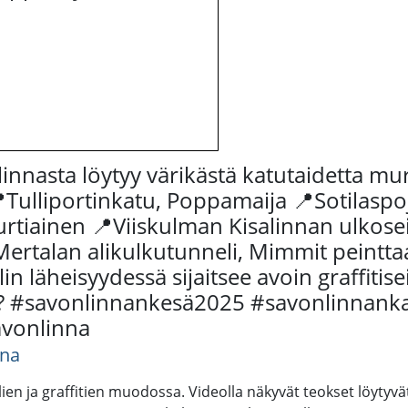
linnasta löytyy värikästä katutaidetta mu
📍Tulliportinkatu, Poppamaija 📍Sotilasp
urtiainen 📍Viiskulman Kisalinnan ulko
ertalan alikulkutunneli, Mimmit peintta
lin läheisyydessä sijaitsee avoin graffitis
lta? #savonlinnankesä2025 #savonlinnan
avonlinna
nna
ien ja graffitien muodossa. Videolla näkyvät teokset löytyvä