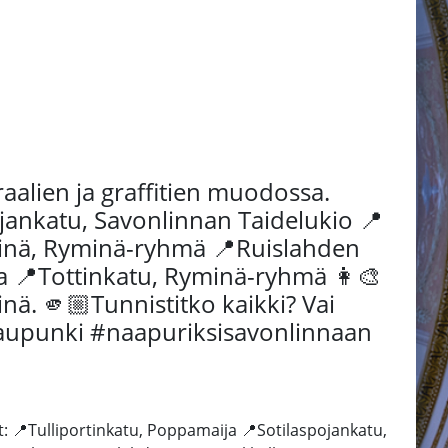
raalien ja graffitien muodossa.
ojankatu, Savonlinnan Taidelukio 📍
seinä, Ryminä-ryhmä 📍Ruislahden
a 📍Tottinkatu, Ryminä-ryhmä 👩‍🎨
einä. 🫵🏼Tunnistitko kaikki? Vai
kaupunki #naapuriksisavonlinnaan
t: 📍Tulliportinkatu, Poppamaija 📍Sotilaspojankatu,