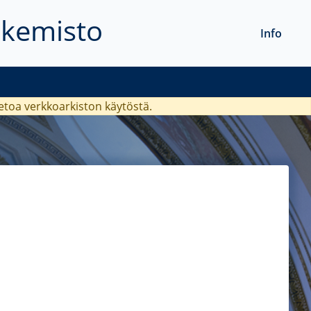
akemisto
Info
ietoa verkkoarkiston käytöstä.