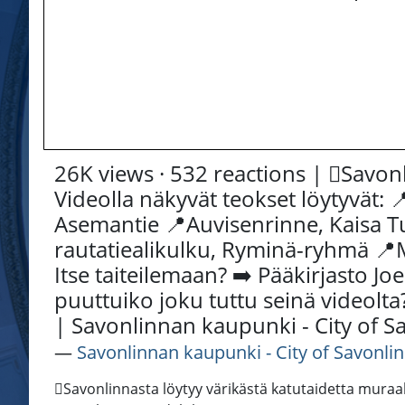
26K views · 532 reactions | 🫟Savon
Videolla näkyvät teokset löytyvät: 
Asemantie 📍Auvisenrinne, Kaisa T
rautatiealikulku, Ryminä-ryhmä 📍M
Itse taiteilemaan? ➡️ Pääkirjasto Joe
puuttuiko joku tuttu seinä video
| Savonlinnan kaupunki - City of S
―
Savonlinnan kaupunki - City of Savonli
🫟Savonlinnasta löytyy värikästä katutaidetta muraal