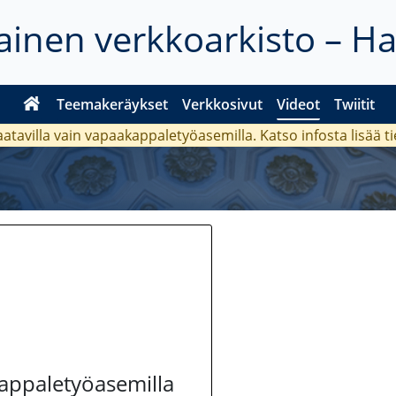
inen verkkoarkisto – H
Teemakeräykset
Verkkosivut
Videot
Twiitit
aatavilla vain vapaakappaletyöasemilla. Katso
infosta
lisää t
kappaletyöasemilla