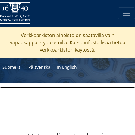
Verkkoarkiston aineisto on saatavilla vain
vapaakappaletyöasemilla. Katso
infosta
lisää tietoa
verkkoarkiston käytöstä.
Suomeksi
―
På svenska
―
In English