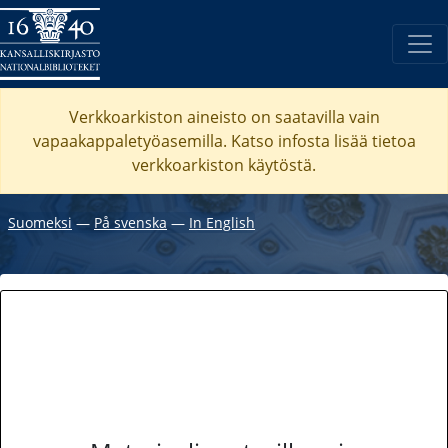
Verkkoarkiston aineisto on saatavilla vain
vapaakappaletyöasemilla. Katso
infosta
lisää tietoa
verkkoarkiston käytöstä.
Suomeksi
―
På svenska
―
In English