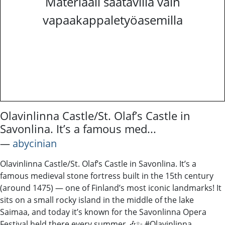
Materiaali saatavilla vain
vapaakappaletyöasemilla
Olavinlinna Castle/St. Olaf’s Castle in
Savonlina. It’s a famous med...
―
abycinian
Olavinlinna Castle/St. Olaf’s Castle in Savonlina. It’s a
famous medieval stone fortress built in the 15th century
(around 1475) — one of Finland’s most iconic landmarks! It
sits on a small rocky island in the middle of the lake
Saimaa, and today it’s known for the Savonlinna Opera
Festival held there every summer 🎶✨ #Olavinlinna