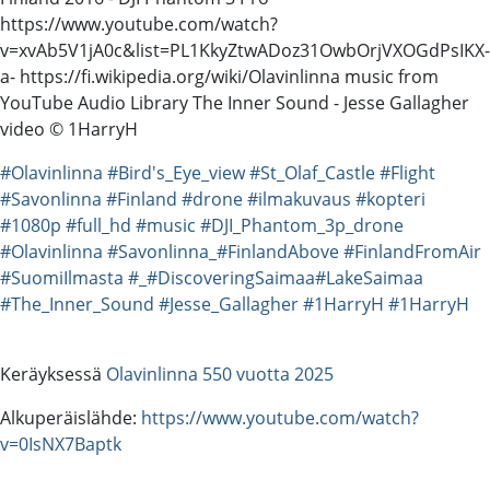
https://www.youtube.com/watch?
v=xvAb5V1jA0c&list=PL1KkyZtwADoz31OwbOrjVXOGdPsIKX-
a- https://fi.wikipedia.org/wiki/Olavinlinna music from
YouTube Audio Library The Inner Sound - Jesse Gallagher
video © 1HarryH
#Olavinlinna
#Bird's_Eye_view
#St_Olaf_Castle
#Flight
#Savonlinna
#Finland
#drone
#ilmakuvaus
#kopteri
#1080p
#full_hd
#music
#DJI_Phantom_3p_drone
#Olavinlinna
#Savonlinna_#FinlandAbove
#FinlandFromAir
#SuomiIlmasta
#​_#DiscoveringSaimaa​​
#LakeSaimaa
#The_Inner_Sound
#Jesse_Gallagher
#1HarryH
#1HarryH
Keräyksessä
Olavinlinna 550 vuotta 2025
Alkuperäislähde:
https://www.youtube.com/watch?
v=0IsNX7Baptk