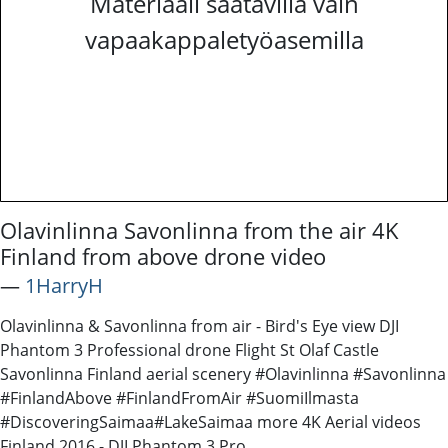
Materiaali saatavilla vain
vapaakappaletyöasemilla
Olavinlinna Savonlinna from the air 4K
Finland from above drone video
―
1HarryH
Olavinlinna & Savonlinna from air - Bird's Eye view DJI
Phantom 3 Professional drone Flight St Olaf Castle
Savonlinna Finland aerial scenery #Olavinlinna #Savonlinna
#FinlandAbove #FinlandFromAir #SuomiIlmasta​
#DiscoveringSaimaa​​ #LakeSaimaa more 4K Aerial videos
Finland 2016 - DJI Phantom 3 Pro