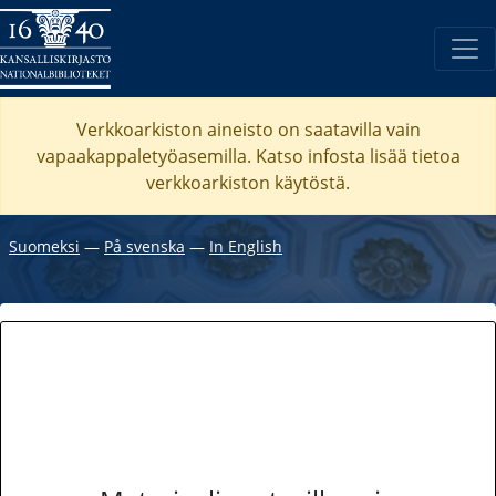
Verkkoarkiston aineisto on saatavilla vain
vapaakappaletyöasemilla. Katso
infosta
lisää tietoa
verkkoarkiston käytöstä.
Suomeksi
―
På svenska
―
In English