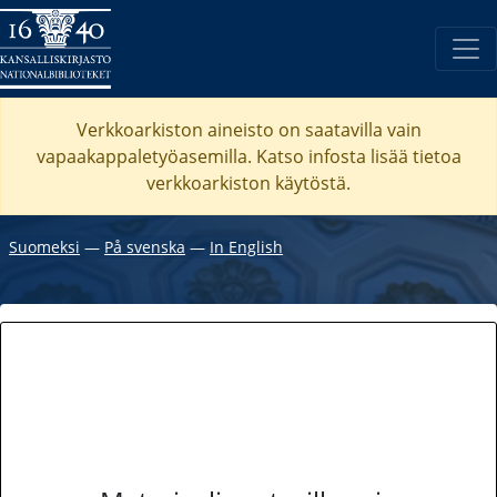
Verkkoarkiston aineisto on saatavilla vain
vapaakappaletyöasemilla. Katso
infosta
lisää tietoa
verkkoarkiston käytöstä.
Suomeksi
―
På svenska
―
In English