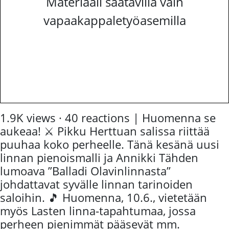
Materiaali saatavilla vain
vapaakappaletyöasemilla
1.9K views · 40 reactions | Huomenna se
aukeaa! ⚔️ Pikku Herttuan salissa riittää
puuhaa koko perheelle. Tänä kesänä uusi
linnan pienoismalli ja Annikki Tähden
lumoava ”Balladi Olavinlinnasta”
johdattavat syvälle linnan tarinoiden
saloihin. 🎵 Huomenna, 10.6., vietetään
myös Lasten linna-tapahtumaa, jossa
perheen pienimmät pääsevät mm.