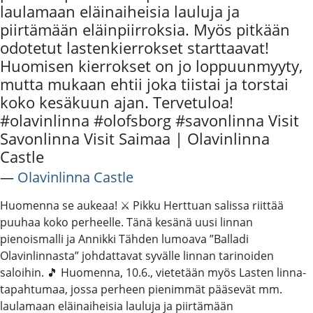
laulamaan eläinaiheisia lauluja ja
piirtämään eläinpiirroksia. Myös pitkään
odotetut lastenkierrokset starttaavat!
Huomisen kierrokset on jo loppuunmyyty,
mutta mukaan ehtii joka tiistai ja torstai
koko kesäkuun ajan. Tervetuloa!
#olavinlinna #olofsborg #savonlinna Visit
Savonlinna Visit Saimaa | Olavinlinna
Castle
―
Olavinlinna Castle
Huomenna se aukeaa! ⚔️ Pikku Herttuan salissa riittää
puuhaa koko perheelle. Tänä kesänä uusi linnan
pienoismalli ja Annikki Tähden lumoava ”Balladi
Olavinlinnasta” johdattavat syvälle linnan tarinoiden
saloihin. 🎵 Huomenna, 10.6., vietetään myös Lasten linna-
tapahtumaa, jossa perheen pienimmät pääsevät mm.
laulamaan eläinaiheisia lauluja ja piirtämään