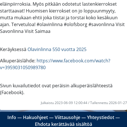
eläinpiirroksia. Myös pitkään odotetut lastenkierrokset
starttaavat! Huomisen kierrokset on jo loppuunmyyty,
mutta mukaan ehtii joka tiistai ja torstai koko kesäkuun
ajan. Tervetuloa! #olavinlinna #olofsborg #savonlinna Visit
Savonlinna Visit Saimaa
Keräyksessä
Olavinlinna 550 vuotta 2025
Alkuperäislähde:
https://www.facebook.com/watch?
v=3959031050989780
Sivun kuvailutiedot ovat peräisin alkuperäislähteestä
(Facebook).
Julkaistu 2023-06-09 12:00:44 / Tallennettu 2026-01-27
Info
―
Hakuohjeet
―
Viittausohje
―
Yhteystiedot
―
Ehdota kerättävää sisältöä