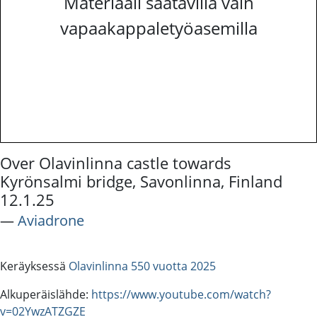
Materiaali saatavilla vain
vapaakappaletyöasemilla
Over Olavinlinna castle towards
Kyrönsalmi bridge, Savonlinna, Finland
12.1.25
―
Aviadrone
Keräyksessä
Olavinlinna 550 vuotta 2025
Alkuperäislähde:
https://www.youtube.com/watch?
v=02YwzATZGZE