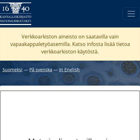
Verkkoarkiston aineisto on saatavilla vain
vapaakappaletyöasemilla. Katso
infosta
lisää tietoa
verkkoarkiston käytöstä.
Suomeksi
―
På svenska
―
In English