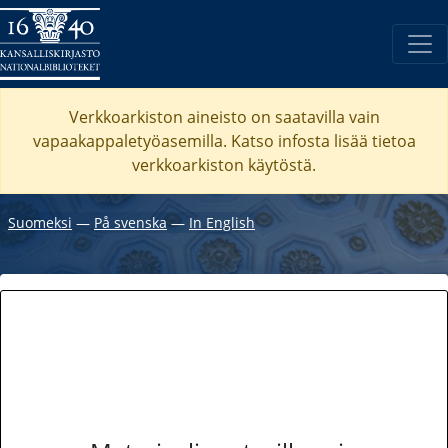
Verkkoarkiston aineisto on saatavilla vain
vapaakappaletyöasemilla. Katso
infosta
lisää tietoa
verkkoarkiston käytöstä.
Suomeksi
―
På svenska
―
In English