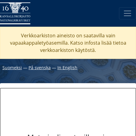
Verkkoarkiston aineisto on saatavilla vain
vapaakappaletyöasemilla. Katso
infosta
lisää tietoa
verkkoarkiston käytöstä.
Suomeksi
―
På svenska
―
In English