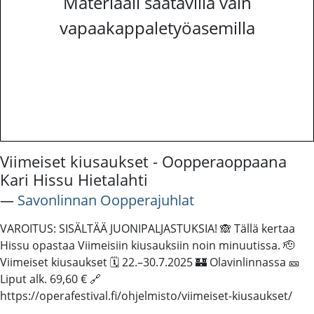
Materiaali saatavilla vain
vapaakappaletyöasemilla
Viimeiset kiusaukset - Oopperaoppaana
Kari Hissu Hietalahti
―
Savonlinnan Oopperajuhlat
VAROITUS: SISÄLTÄÄ JUONIPALJASTUKSIA! 🙈 Tällä kertaa
Hissu opastaa Viimeisiin kiusauksiin noin minuutissa. 🫡
Viimeiset kiusaukset 🗓️ 22.–30.7.2025 🏰 Olavinlinnassa 🎫
Liput alk. 69,60 € 🔗
https://operafestival.fi/ohjelmisto/viimeiset-kiusaukset/