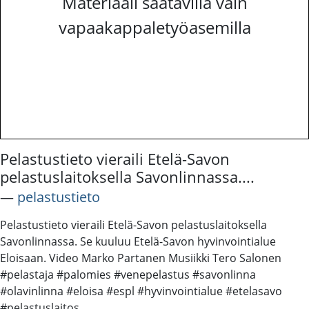
Materiaali saatavilla vain
vapaakappaletyöasemilla
Pelastustieto vieraili Etelä-Savon
pelastuslaitoksella Savonlinnassa....
―
pelastustieto
Pelastustieto vieraili Etelä-Savon pelastuslaitoksella
Savonlinnassa. Se kuuluu Etelä-Savon hyvinvointialue
Eloisaan. Video Marko Partanen Musiikki Tero Salonen
#pelastaja #palomies #venepelastus #savonlinna
#olavinlinna #eloisa #espl #hyvinvointialue #etelasavo
#pelastuslaitos