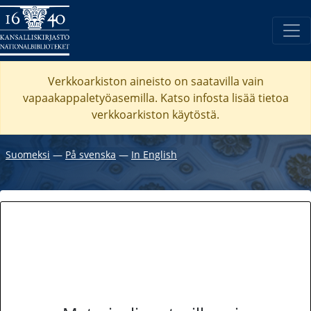
Verkkoarkiston aineisto on saatavilla vain
vapaakappaletyöasemilla. Katso
infosta
lisää tietoa
verkkoarkiston käytöstä.
Suomeksi
―
På svenska
―
In English