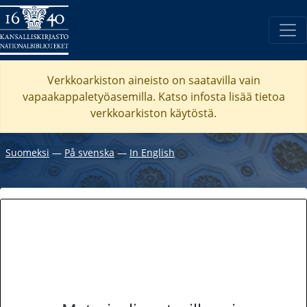
Verkkoarkiston aineisto on saatavilla vain
vapaakappaletyöasemilla. Katso
infosta
lisää tietoa
verkkoarkiston käytöstä.
Suomeksi
―
På svenska
―
In English