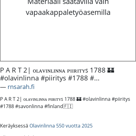
Materiaali saatavilla vain
vapaakappaletyöasemilla
P A R T 2| ᴏʟᴀᴠɪɴʟɪɴɴᴀ ᴘɪɪʀɪᴛʏꜱ 1788 🏰
#olavinlinna #piiritys #1788 #...
―
rnsarah.fi
P A R T 2| ᴏʟᴀᴠɪɴʟɪɴɴᴀ ᴘɪɪʀɪᴛʏꜱ 1788 🏰 #olavinlinna #piiritys
#1788 #savonlinna #finland🇫🇮
Keräyksessä
Olavinlinna 550 vuotta 2025