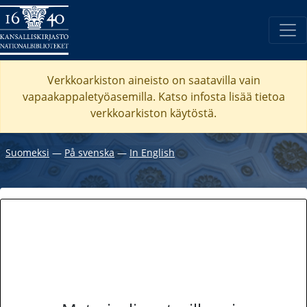
Verkkoarkiston aineisto on saatavilla vain
vapaakappaletyöasemilla. Katso
infosta
lisää tietoa
verkkoarkiston käytöstä.
Suomeksi
―
På svenska
―
In English