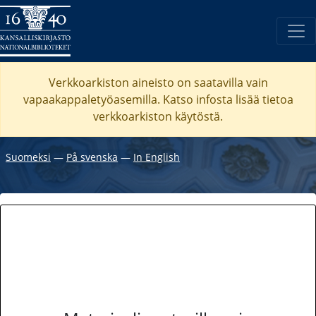
Verkkoarkiston aineisto on saatavilla vain
vapaakappaletyöasemilla. Katso
infosta
lisää tietoa
verkkoarkiston käytöstä.
Suomeksi
―
På svenska
―
In English