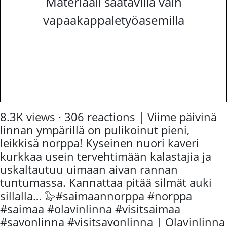
Materiaali saatavilla vain
vapaakappaletyöasemilla
8.3K views · 306 reactions | Viime päivinä
linnan ympärillä on pulikoinut pieni,
leikkisä norppa! Kyseinen nuori kaveri
kurkkaa usein tervehtimään kalastajia ja
uskaltautuu uimaan aivan rannan
tuntumassa. Kannattaa pitää silmät auki
sillalla… 🦭#saimaannorppa #norppa
#saimaa #olavinlinna #visitsaimaa
#savonlinna #visitsavonlinna | Olavinlinna