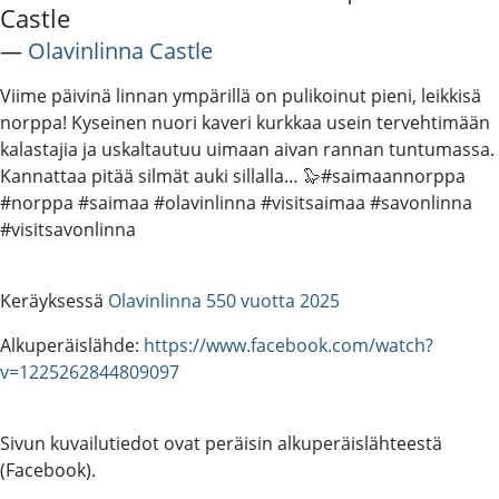
Castle
―
Olavinlinna Castle
Viime päivinä linnan ympärillä on pulikoinut pieni, leikkisä
norppa! Kyseinen nuori kaveri kurkkaa usein tervehtimään
kalastajia ja uskaltautuu uimaan aivan rannan tuntumassa.
Kannattaa pitää silmät auki sillalla… 🦭#saimaannorppa
#norppa #saimaa #olavinlinna #visitsaimaa #savonlinna
#visitsavonlinna
Keräyksessä
Olavinlinna 550 vuotta 2025
Alkuperäislähde:
https://www.facebook.com/watch?
v=1225262844809097
Sivun kuvailutiedot ovat peräisin alkuperäislähteestä
(Facebook).