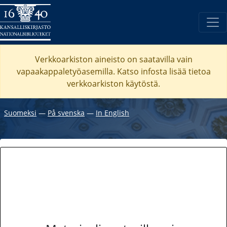
Verkkoarkiston aineisto on saatavilla vain
vapaakappaletyöasemilla. Katso
infosta
lisää tietoa
verkkoarkiston käytöstä.
Suomeksi
―
På svenska
―
In English