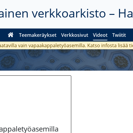
inen verkkoarkisto – H
Teemakeräykset
Verkkosivut
Videot
Twiitit
aatavilla vain vapaakappaletyöasemilla. Katso
infosta
lisää t
kappaletyöasemilla