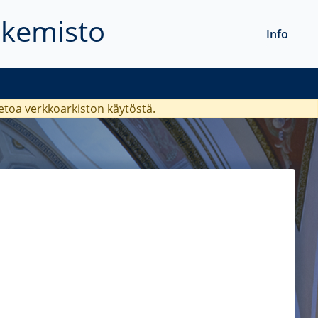
akemisto
Info
ietoa verkkoarkiston käytöstä.