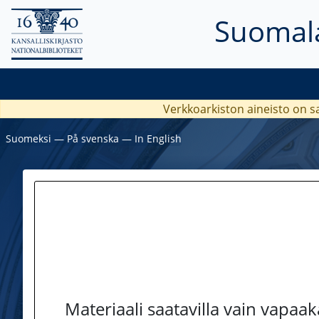
Suomala
Verkkoarkiston aineisto on s
Suomeksi
―
På svenska
―
In English
Materiaali saatavilla vain vapaa