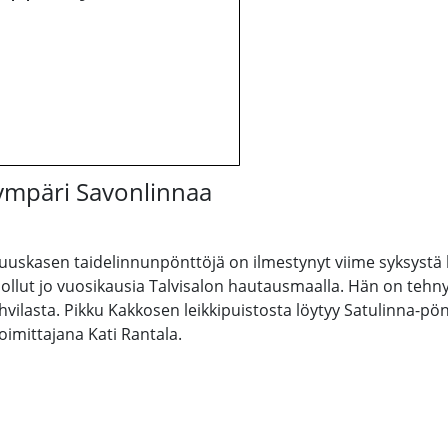
 ympäri Savonlinnaa
kasen taidelinnunpönttöjä on ilmestynyt viime syksystä lä
ollut jo vuosikausia Talvisalon hautausmaalla. Hän on tehny
ahvilasta. Pikku Kakkosen leikkipuistosta löytyy Satulinna-pön
imittajana Kati Rantala.