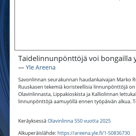
Taidelinnunpönttöjä voi bongailla
―
Yle Areena
Savonlinnan seurakunnan haudankaivajan Marko Ruus
Ruuskasen tekemiä koristeellisia linnunpönttöjä on 
Olavinlinnasta, Lippakioskista ja Kalliolinnan lettuk
linnunpönttöjä aamuyöllä ennen työpäivän alkua. To
Keräyksessä
Olavinlinna 550 vuotta 2025
Alkuperäislähde:
https://areena.yle.fi/1-50836730