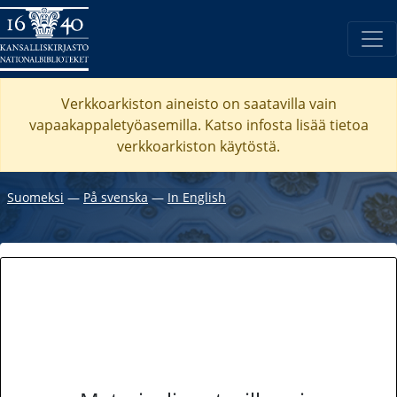
Verkkoarkiston aineisto on saatavilla vain
vapaakappaletyöasemilla. Katso
infosta
lisää tietoa
verkkoarkiston käytöstä.
Suomeksi
―
På svenska
―
In English