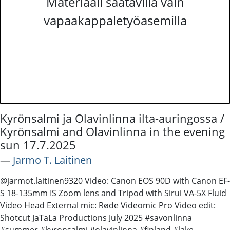
Materiaali saatavilla vain
vapaakappaletyöasemilla
Kyrönsalmi ja Olavinlinna ilta-auringossa /
Kyrönsalmi and Olavinlinna in the evening
sun 17.7.2025
―
Jarmo T. Laitinen
@jarmot.laitinen9320 Video: Canon EOS 90D with Canon EF-
S 18-135mm IS Zoom lens and Tripod with Sirui VA-5X Fluid
Video Head External mic: Røde Videomic Pro Video edit:
Shotcut JaTaLa Productions July 2025 #savonlinna
#summer #kyronsalmi #olavinlinna #finland #lake