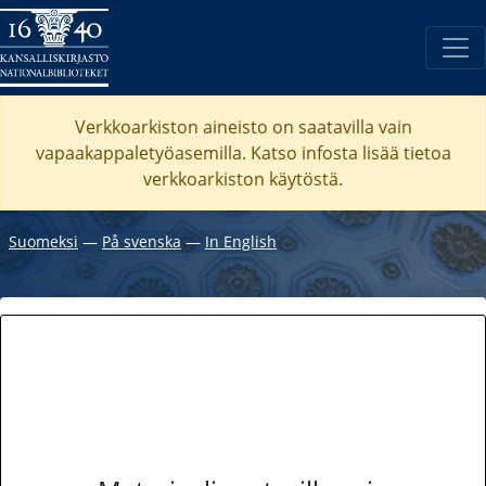
Verkkoarkiston aineisto on saatavilla vain
vapaakappaletyöasemilla. Katso
infosta
lisää tietoa
verkkoarkiston käytöstä.
Suomeksi
―
På svenska
―
In English