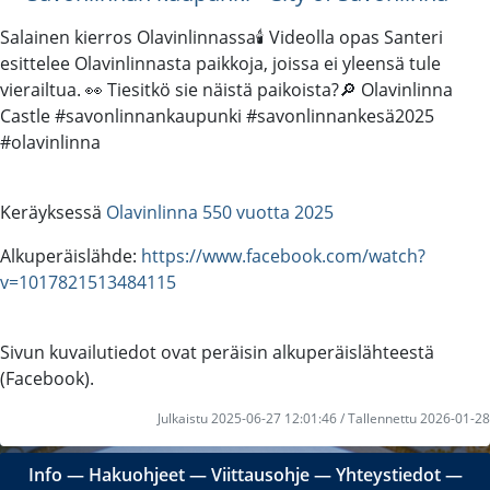
Salainen kierros Olavinlinnassa🕯️ Videolla opas Santeri
esittelee Olavinlinnasta paikkoja, joissa ei yleensä tule
vierailtua. 👀 Tiesitkö sie näistä paikoista?🔎 Olavinlinna
Castle #savonlinnankaupunki #savonlinnankesä2025
#olavinlinna
Keräyksessä
Olavinlinna 550 vuotta 2025
Alkuperäislähde:
https://www.facebook.com/watch?
v=1017821513484115
Sivun kuvailutiedot ovat peräisin alkuperäislähteestä
(Facebook).
Julkaistu 2025-06-27 12:01:46 / Tallennettu 2026-01-28
Info
―
Hakuohjeet
―
Viittausohje
―
Yhteystiedot
―