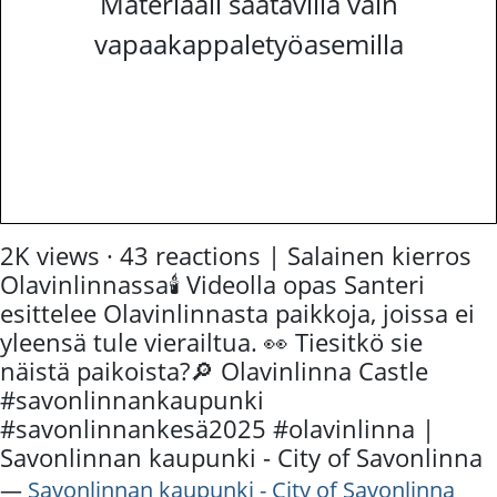
Materiaali saatavilla vain
vapaakappaletyöasemilla
2K views · 43 reactions | Salainen kierros
Olavinlinnassa🕯️ Videolla opas Santeri
esittelee Olavinlinnasta paikkoja, joissa ei
yleensä tule vierailtua. 👀 Tiesitkö sie
näistä paikoista?🔎 Olavinlinna Castle
#savonlinnankaupunki
#savonlinnankesä2025 #olavinlinna |
Savonlinnan kaupunki - City of Savonlinna
―
Savonlinnan kaupunki - City of Savonlinna