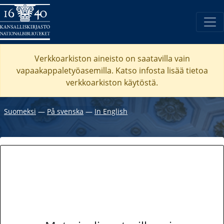
Verkkoarkiston aineisto on saatavilla vain
vapaakappaletyöasemilla. Katso
infosta
lisää tietoa
verkkoarkiston käytöstä.
Suomeksi
―
På svenska
―
In English