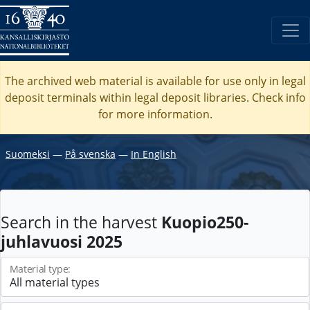
The archived web material is available for use only in legal
deposit terminals within legal deposit libraries. Check
info
for more information.
Suomeksi
―
På svenska
―
In English
Search in the harvest
Kuopio250-
juhlavuosi 2025
Material type: