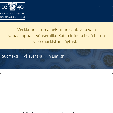
Verkkoarkiston aineisto on saatavilla vain
vapaakappaletyöasemilla. Katso
infosta
lisää tietoa
verkkoarkiston käytöstä.
Suomeksi
―
På svenska
―
In English