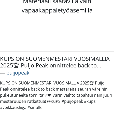
Materiaali saatavilla vain
vapaakappaletyöasemilla
KUPS ON SUOMENMESTARI VUOSIMALLIA
2025🏆 Puijo Peak onnittelee back to...
―
puijopeak
KUPS ON SUOMENMESTARI VUOSIMALLIA 2025🏆 Puijo
Peak onnittelee back to back mestareita seuran väreihin
pukeutuneelta tornilta💛🖤 Värin vaihto tapahtui näin juuri
mestaruuden ratkettua! @KuPS #puijopeak #kups
#veikkausliiga #sinulle