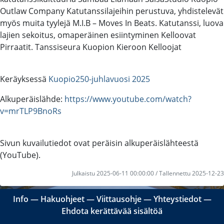
Outlaw Company Katutanssilajeihin perustuva, yhdistelevät
myös muita tyylejä M.I.B – Moves In Beats. Katutanssi, luova
lajien sekoitus, omaperäinen esiintyminen Kelloovat
Pirraatit. Tanssiseura Kuopion Kieroon Kelloojat
Keräyksessä
Kuopio250-juhlavuosi 2025
Alkuperäislähde:
https://www.youtube.com/watch?
v=mrTLP9BnoRs
Sivun kuvailutiedot ovat peräisin alkuperäislähteestä
(YouTube).
Julkaistu 2025-06-11 00:00:00 / Tallennettu 2025-12-23
Info
―
Hakuohjeet
―
Viittausohje
―
Yhteystiedot
―
Ehdota kerättävää sisältöä