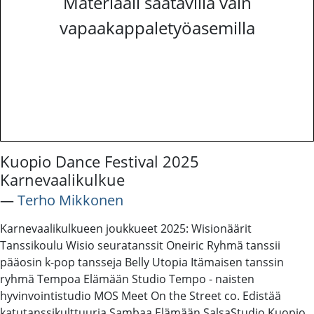
Materiaali saatavilla vain
vapaakappaletyöasemilla
Kuopio Dance Festival 2025
Karnevaalikulkue
―
Terho Mikkonen
Karnevaalikulkueen joukkueet 2025: Wisionäärit
Tanssikoulu Wisio seuratanssit Oneiric Ryhmä tanssii
pääosin k-pop tansseja Belly Utopia Itämaisen tanssin
ryhmä Tempoa Elämään Studio Tempo - naisten
hyvinvointistudio MOS Meet On the Street co. Edistää
katutanssikulttuuria Sambaa Elämään SalsaStudio Kuopio