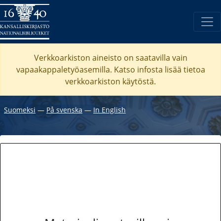
Verkkoarkiston aineisto on saatavilla vain
vapaakappaletyöasemilla. Katso
infosta
lisää tietoa
verkkoarkiston käytöstä.
Suomeksi
―
På svenska
―
In English