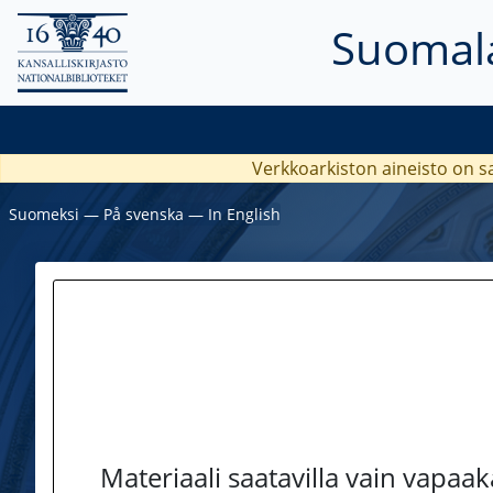
Suomala
Verkkoarkiston aineisto on s
Suomeksi
―
På svenska
―
In English
Materiaali saatavilla vain vapaa