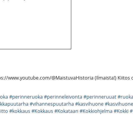
ttps://www.youtube.com/@MaistuvaHistoria (Ilmaista!) Kiitos o
uoka
#perinneruoka
#perinneleivonta
#perinneruuat
#ruok
kkapuutarha
#vihannespuutarha
#kasvihuone
#kasvihuonev
itto
#kokkaus
#Kokkaus
#Kokataan
#Kokkiohjelma
#Kokki
#