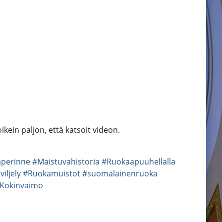
ikein paljon, että katsoit videon.
aperinne
#Maistuvahistoria
#Ruokaapuuhellalla
iljely
#Ruokamuistot
#suomalainenruoka
Kokinvaimo