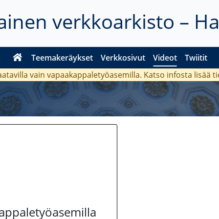
inen verkkoarkisto – H
Teemakeräykset
Verkkosivut
Videot
Twiitit
aatavilla vain vapaakappaletyöasemilla. Katso
infosta
lisää t
kappaletyöasemilla