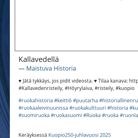
Kallavedellä
―
Maistuva Historia
♥ Jätä tykkäys, jos pidit videosta. ♥ Tilaa kanava: h
#Kallavedenristeily, #Höyrylaiva, #risteily, #kuopio
#ruokahistoria
#keittiö
#puutarha
#historiallinenr
#ruokaaleivinuunissa
#ruokakulttuuri
#historia
#ku
#suomiruoka
#ruokasuomi
#Ruoka
#ruoka
#ruonla
Keräyksessä
Kuopio250-juhlavuosi 2025