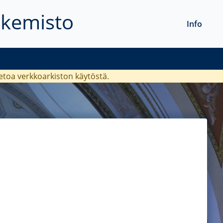
akemisto
Info
ietoa verkkoarkiston käytöstä.