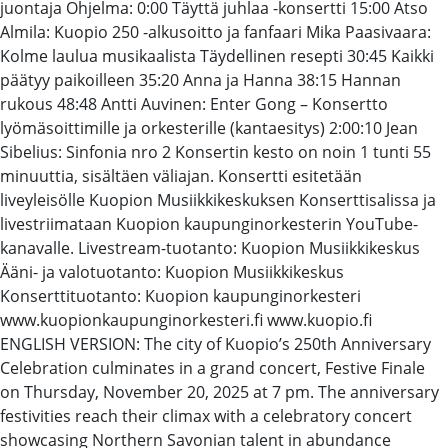
juontaja Ohjelma: 0:00 Täyttä juhlaa -konsertti 15:00 Atso
Almila: Kuopio 250 -alkusoitto ja fanfaari Mika Paasivaara:
Kolme laulua musikaalista Täydellinen resepti 30:45 Kaikki
päätyy paikoilleen 35:20 Anna ja Hanna 38:15 Hannan
rukous 48:48 Antti Auvinen: Enter Gong – Konsertto
lyömäsoittimille ja orkesterille (kantaesitys) 2:00:10 Jean
Sibelius: Sinfonia nro 2 Konsertin kesto on noin 1 tunti 55
minuuttia, sisältäen väliajan. Konsertti esitetään
liveyleisölle Kuopion Musiikkikeskuksen Konserttisalissa ja
livestriimataan Kuopion kaupunginorkesterin YouTube-
kanavalle. Livestream-tuotanto: Kuopion Musiikkikeskus
Ääni- ja valotuotanto: Kuopion Musiikkikeskus
Konserttituotanto: Kuopion kaupunginorkesteri
www.kuopionkaupunginorkesteri.fi www.kuopio.fi
ENGLISH VERSION: The city of Kuopio’s 250th Anniversary
Celebration culminates in a grand concert, Festive Finale
on Thursday, November 20, 2025 at 7 pm. The anniversary
festivities reach their climax with a celebratory concert
showcasing Northern Savonian talent in abundance