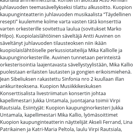
juhlavuoden teemasävellykseksi tilattu alkusoitto. Kuopion
kaupunginteatterin juhlavuoden musikaalista “Täydellinen
resepti” kuulemme kolme varta vasten tätä konserttia
varten orkesterille sovitettua laulua (sovitukset Marko
Hilpo). Kuopiolaislähtöinen säveltäjä Antti Auvinen on
säveltänyt juhlavuoden tilausteoksen niin ikään
kuopiolaislähtöiselle perkussiotaiteilija Mika Kalliolle ja
kaupunginorkesterille. Auvinen tunnetaan perinteistä
orkesterisointia laajentavasta sävellystyylistään, Mika Kallio
puolestaan erilaisten lautasten ja gongien erikoismiehenä.
Jean Sibeliuksen rakastettu Sinfonia nro 2 kuullaan illan
ankkuriteoksena. Kuopion Musiikkikeskuksen
Konserttisalista livestriimatun konsertin johtaa
kapellimestari Jukka Untamala, juontajana toimii Virpi
Rautsiala. Esiintyjät: Kuopion kaupunginorkesteri Jukka
Untamala, kapellimestari Mika Kallio, lyömäsoittimet
Kuopion kaupunginteatterin näyttelijät Akseli Ferrand, Lina
Patrikainen ja Katri-Maria Peltola, laulu Virpi Rautsiala,