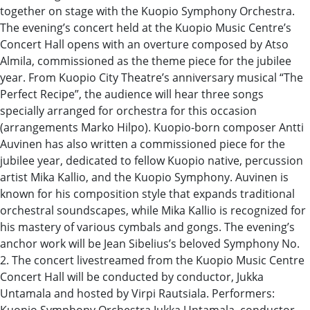
together on stage with the Kuopio Symphony Orchestra.
The evening’s concert held at the Kuopio Music Centre’s
Concert Hall opens with an overture composed by Atso
Almila, commissioned as the theme piece for the jubilee
year. From Kuopio City Theatre’s anniversary musical “The
Perfect Recipe”, the audience will hear three songs
specially arranged for orchestra for this occasion
(arrangements Marko Hilpo). Kuopio-born composer Antti
Auvinen has also written a commissioned piece for the
jubilee year, dedicated to fellow Kuopio native, percussion
artist Mika Kallio, and the Kuopio Symphony. Auvinen is
known for his composition style that expands traditional
orchestral soundscapes, while Mika Kallio is recognized for
his mastery of various cymbals and gongs. The evening’s
anchor work will be Jean Sibelius’s beloved Symphony No.
2. The concert livestreamed from the Kuopio Music Centre
Concert Hall will be conducted by conductor, Jukka
Untamala and hosted by Virpi Rautsiala. Performers:
Kuopio Symphony Orchestra Jukka Untamala, conductor