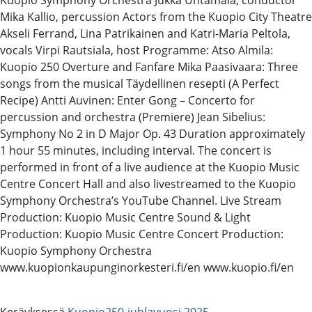
Mika Kallio, percussion Actors from the Kuopio City Theatre
Akseli Ferrand, Lina Patrikainen and Katri-Maria Peltola,
vocals Virpi Rautsiala, host Programme: Atso Almila:
Kuopio 250 Overture and Fanfare Mika Paasivaara: Three
songs from the musical Täydellinen resepti (A Perfect
Recipe) Antti Auvinen: Enter Gong – Concerto for
percussion and orchestra (Premiere) Jean Sibelius:
Symphony No 2 in D Major Op. 43 Duration approximately
1 hour 55 minutes, including interval. The concert is
performed in front of a live audience at the Kuopio Music
Centre Concert Hall and also livestreamed to the Kuopio
Symphony Orchestra’s YouTube Channel. Live Stream
Production: Kuopio Music Centre Sound & Light
Production: Kuopio Music Centre Concert Production:
Kuopio Symphony Orchestra
www.kuopionkaupunginorkesteri.fi/en www.kuopio.fi/en
Keräyksessä
Kuopio250-juhlavuosi 2025