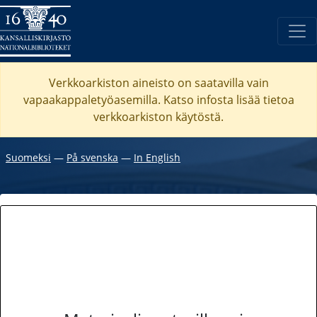
Verkkoarkiston aineisto on saatavilla vain
vapaakappaletyöasemilla. Katso
infosta
lisää tietoa
verkkoarkiston käytöstä.
Suomeksi
―
På svenska
―
In English