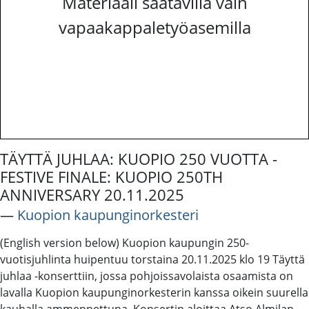
Materiaali saatavilla vain
vapaakappaletyöasemilla
TÄYTTÄ JUHLAA: KUOPIO 250 VUOTTA -
FESTIVE FINALE: KUOPIO 250TH
ANNIVERSARY 20.11.2025
―
Kuopion kaupunginorkesteri
(English version below) Kuopion kaupungin 250-
vuotisjuhlinta huipentuu torstaina 20.11.2025 klo 19 Täyttä
juhlaa -konserttiin, jossa pohjoissavolaista osaamista on
lavalla Kuopion kaupunginorkesterin kanssa oikein suurella
kauhalla ammennettuna. Konsertin aloittaa Atso Almilan