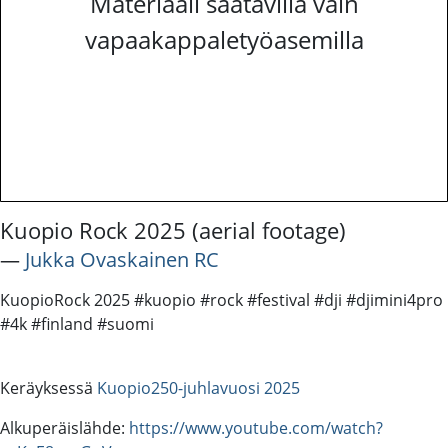
Materiaali saatavilla vain
vapaakappaletyöasemilla
Kuopio Rock 2025 (aerial footage)
―
Jukka Ovaskainen RC
KuopioRock 2025 #kuopio #rock #festival #dji #djimini4pro
#4k #finland #suomi
Keräyksessä
Kuopio250-juhlavuosi 2025
Alkuperäislähde:
https://www.youtube.com/watch?