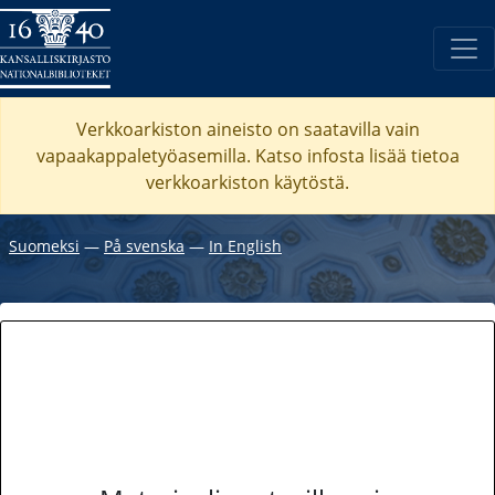
Verkkoarkiston aineisto on saatavilla vain
vapaakappaletyöasemilla. Katso
infosta
lisää tietoa
verkkoarkiston käytöstä.
Suomeksi
―
På svenska
―
In English