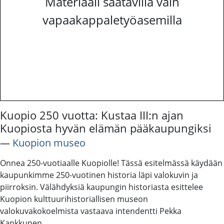
Materiaali saatavilla vain
vapaakappaletyöasemilla
Kuopio 250 vuotta: Kustaa III:n ajan
Kuopiosta hyvän elämän pääkaupungiksi
―
Kuopion museo
Onnea 250-vuotiaalle Kuopiolle! Tässä esitelmässä käydään
kaupunkimme 250-vuotinen historia läpi valokuvin ja
piirroksin. Välähdyksiä kaupungin historiasta esittelee
Kuopion kulttuurihistoriallisen museon
valokuvakokoelmista vastaava intendentti Pekka
Kankkunen.