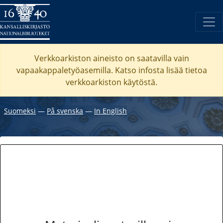
Verkkoarkiston aineisto on saatavilla vain
vapaakappaletyöasemilla. Katso
infosta
lisää tietoa
verkkoarkiston käytöstä.
Suomeksi
―
På svenska
―
In English