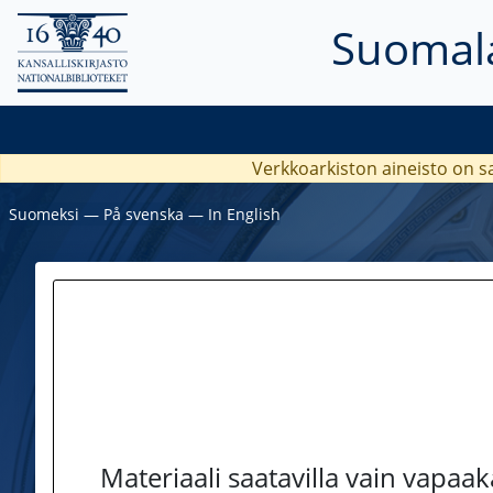
Suomala
Verkkoarkiston aineisto on s
Suomeksi
―
På svenska
―
In English
Materiaali saatavilla vain vapaa