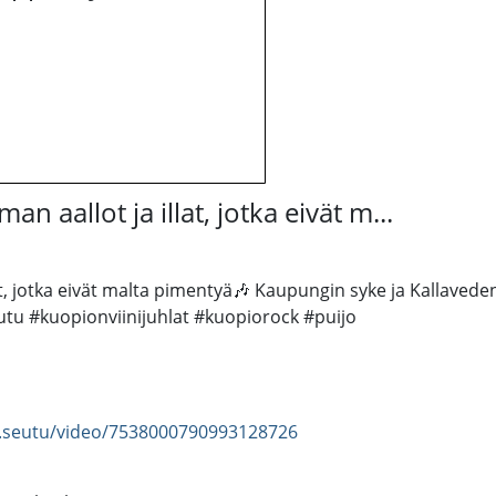
n aallot ja illat, jotka eivät m...
at, jotka eivät malta pimentyä🎶 Kaupungin syke ja Kallaveden
tu #kuopionviinijuhlat #kuopiorock #puijo
n.seutu/video/7538000790993128726