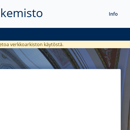
akemisto
Info
ietoa verkkoarkiston käytöstä.