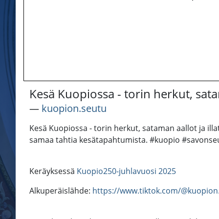
Kesä Kuopiossa - torin herkut, satama
―
kuopion.seutu
Kesä Kuopiossa - torin herkut, sataman aallot ja ill
samaa tahtia kesätapahtumista. #kuopio #savonseu
Keräyksessä
Kuopio250-juhlavuosi 2025
Alkuperäislähde:
https://www.tiktok.com/@kuopio