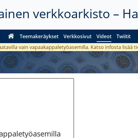
inen verkkoarkisto – H
Teemakeräykset
Verkkosivut
Videot
Twiitit
aatavilla vain vapaakappaletyöasemilla. Katso
infosta
lisää t
kappaletyöasemilla