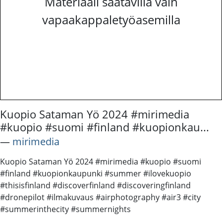
Materiaali saatavilla vain
vapaakappaletyöasemilla
Kuopio Sataman Yö 2024 #mirimedia
#kuopio #suomi #finland #kuopionkau...
―
mirimedia
Kuopio Sataman Yö 2024 #mirimedia #kuopio #suomi
#finland #kuopionkaupunki #summer #ilovekuopio
#thisisfinland #discoverfinland #discoveringfinland
#dronepilot #ilmakuvaus #airphotography #air3 #city
#summerinthecity #summernights