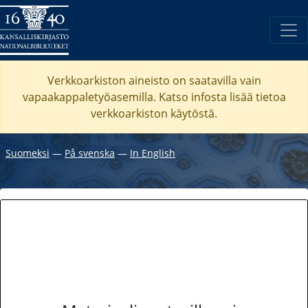
Verkkoarkiston aineisto on saatavilla vain
vapaakappaletyöasemilla. Katso
infosta
lisää tietoa
verkkoarkiston käytöstä.
Suomeksi
―
På svenska
―
In English