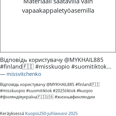
Materiaali saatavilla vain
vapaakappaletyöasemilla
Відповідь користувачу @MYKHAIL885
#finland🇫🇮 #misskuopio #suomitiktok...
―
missvitchenko
Відповідь користувачу @MYKHAIL885 #finland🇫🇮
#misskuopio #suomitiktok #2025tiktok #kuopio
#фінляндіяукраїна🇫🇮🇺🇦 #жизньвфинляндии
Keräyksessä
Kuopio250-juhlavuosi 2025