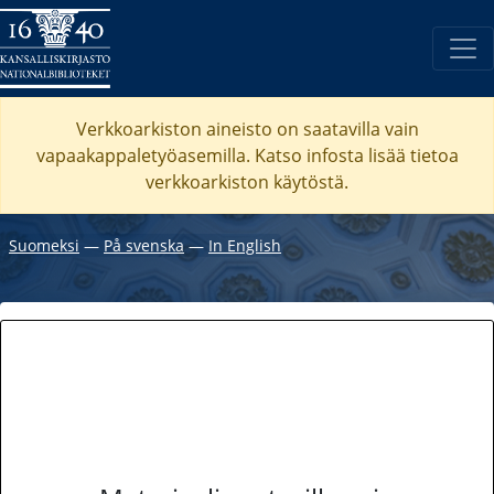
Verkkoarkiston aineisto on saatavilla vain
vapaakappaletyöasemilla. Katso
infosta
lisää tietoa
verkkoarkiston käytöstä.
Suomeksi
―
På svenska
―
In English