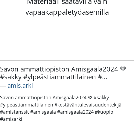
Materiaali saatavilla vain
vapaakappaletyöasemilla
Savon ammattiopiston Amisgaala2024 💛
#sakky #ylpeästiammattilainen #...
―
amis.arki
Savon ammattiopiston Amisgaala2024 💛 #sakky
#ylpeästiammattilainen #kestäväntulevaisuudentekijä
#amistanssit #amisgaala #amisgaala2024 #kuopio
#amisarki