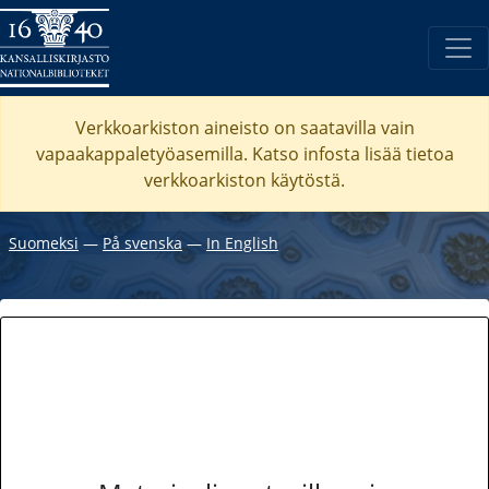
Verkkoarkiston aineisto on saatavilla vain
vapaakappaletyöasemilla. Katso
infosta
lisää tietoa
verkkoarkiston käytöstä.
Suomeksi
―
På svenska
―
In English