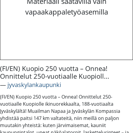
Materiaali saatavilla vain
vapaakappaletyöasemilla
(FI/EN) Kuopio 250 vuotta – Onnea!
Onnittelut 250-vuotiaalle Kuopioll...
―
jyvaskylankaupunki
(FI/EN) Kuopio 250 vuotta – Onnea! Onnittelut 250-
vuotiaalle Kuopiolle ikinuorekkaalta, 188-vuotiaalta
Jyväskylältä! Muailman Napaa ja Jyväskylän Kompassia
yhdistää paitsi 147 km valtateitä, niin meillä on paljon
muutakin yhteistä: kuten järvimaisemat, kauniit
kaupungintalot, upeat näköalatornit, laskettelurinteet – ja