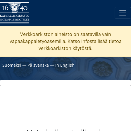
Verkkoarkiston aineisto on saatavilla vain
vapaakappaletyöasemilla. Katso
infosta
lisää tietoa
verkkoarkiston käytöstä.
Suomeksi
―
På svenska
―
In English