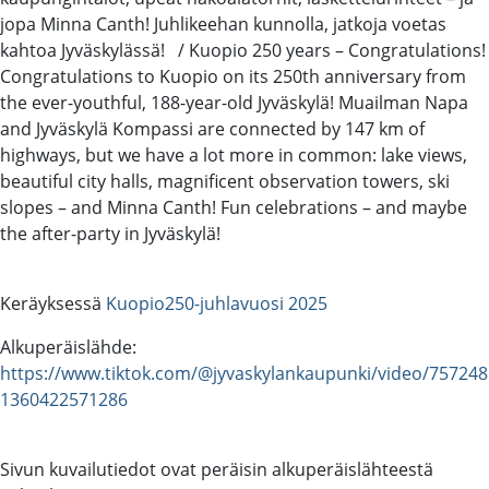
jopa Minna Canth! Juhlikeehan kunnolla, jatkoja voetas
kahtoa Jyväskylässä! / Kuopio 250 years – Congratulations!
Congratulations to Kuopio on its 250th anniversary from
the ever-youthful, 188-year-old Jyväskylä! Muailman Napa
and Jyväskylä Kompassi are connected by 147 km of
highways, but we have a lot more in common: lake views,
beautiful city halls, magnificent observation towers, ski
slopes – and Minna Canth! Fun celebrations – and maybe
the after-party in Jyväskylä!
Keräyksessä
Kuopio250-juhlavuosi 2025
Alkuperäislähde:
https://www.tiktok.com/@jyvaskylankaupunki/video/757248
1360422571286
Sivun kuvailutiedot ovat peräisin alkuperäislähteestä