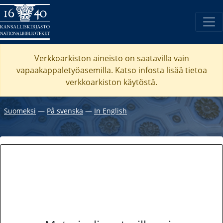
Verkkoarkiston aineisto on saatavilla vain
vapaakappaletyöasemilla. Katso
infosta
lisää tietoa
verkkoarkiston käytöstä.
Suomeksi
―
På svenska
―
In English