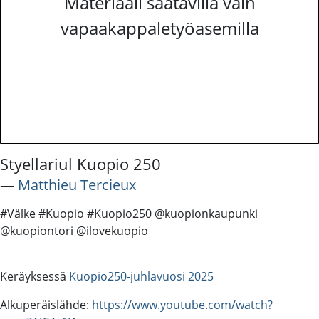
Materiaali saatavilla vain
vapaakappaletyöasemilla
Styellariul Kuopio 250
―
Matthieu Tercieux
#Välke #Kuopio #Kuopio250 @kuopionkaupunki
@kuopiontori @ilovekuopio
Keräyksessä
Kuopio250-juhlavuosi 2025
Alkuperäislähde:
https://www.youtube.com/watch?