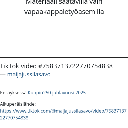
Materiaali saatavilla vain
vapaakappaletyöasemilla
TikTok video #7583713722770754838
―
maijajussilasavo
Keräyksessä
Kuopio250-juhlavuosi 2025
Alkuperäislähde:
https://www.tiktok.com/@maijajussilasavo/video/75837137
22770754838