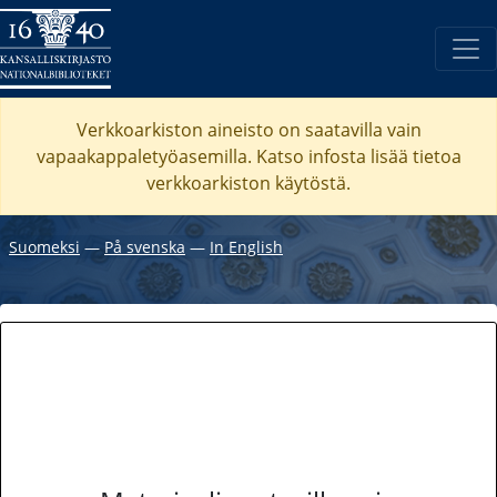
Verkkoarkiston aineisto on saatavilla vain
vapaakappaletyöasemilla. Katso
infosta
lisää tietoa
verkkoarkiston käytöstä.
Suomeksi
―
På svenska
―
In English