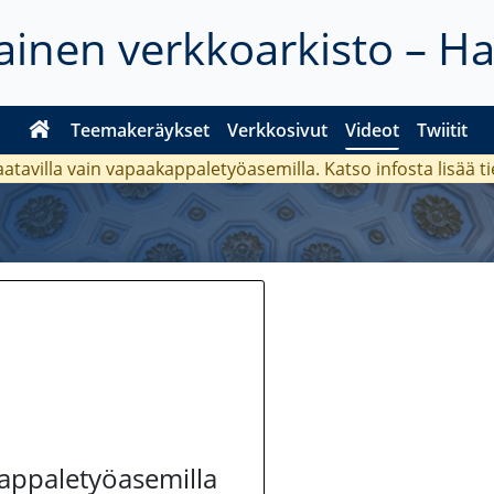
inen verkkoarkisto – H
Teemakeräykset
Verkkosivut
Videot
Twiitit
aatavilla vain vapaakappaletyöasemilla. Katso
infosta
lisää t
kappaletyöasemilla