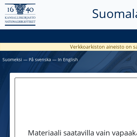
Suomala
Verkkoarkiston aineisto on s
Suomeksi
―
På svenska
―
In English
Materiaali saatavilla vain vapaa