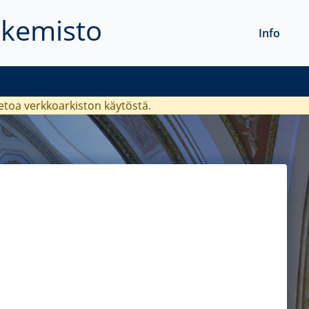
akemisto
Info
ietoa verkkoarkiston käytöstä.