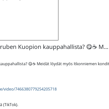
ruben Kuopion kauppahallista? 😋☕️ M...
kauppahallista? 😋☕️ Meidät löydät myös Itkonniemen kond
be/video/7466380779254205718
ä (TikTok).