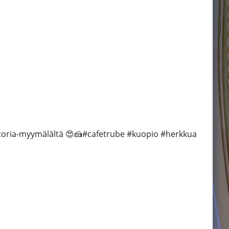
itoria-myymälältä 😍🍰#cafetrube #kuopio #herkkua