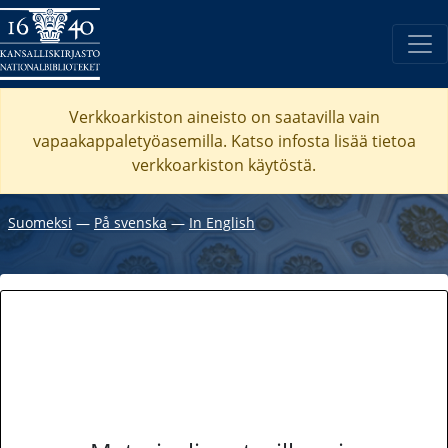
Verkkoarkiston aineisto on saatavilla vain
vapaakappaletyöasemilla. Katso
infosta
lisää tietoa
verkkoarkiston käytöstä.
Suomeksi
―
På svenska
―
In English