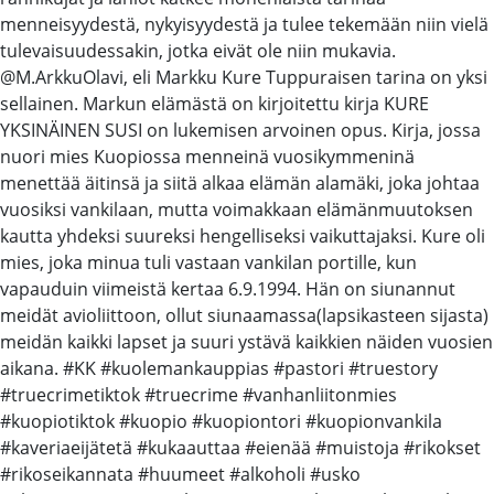
menneisyydestä, nykyisyydestä ja tulee tekemään niin vielä
tulevaisuudessakin, jotka eivät ole niin mukavia.
@M.ArkkuOlavi, eli Markku Kure Tuppuraisen tarina on yksi
sellainen. Markun elämästä on kirjoitettu kirja KURE
YKSINÄINEN SUSI on lukemisen arvoinen opus. Kirja, jossa
nuori mies Kuopiossa menneinä vuosikymmeninä
menettää äitinsä ja siitä alkaa elämän alamäki, joka johtaa
vuosiksi vankilaan, mutta voimakkaan elämänmuutoksen
kautta yhdeksi suureksi hengelliseksi vaikuttajaksi. Kure oli
mies, joka minua tuli vastaan vankilan portille, kun
vapauduin viimeistä kertaa 6.9.1994. Hän on siunannut
meidät avioliittoon, ollut siunaamassa(lapsikasteen sijasta)
meidän kaikki lapset ja suuri ystävä kaikkien näiden vuosien
aikana. #KK #kuolemankauppias #pastori #truestory
#truecrimetiktok #truecrime #vanhanliitonmies
#kuopiotiktok #kuopio #kuopiontori #kuopionvankila
#kaveriaeijätetä #kukaauttaa #eienää #muistoja #rikokset
#rikoseikannata #huumeet #alkoholi #usko