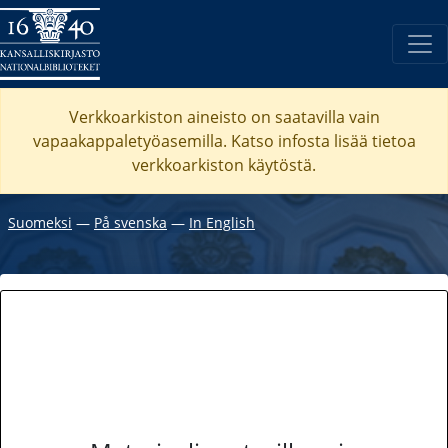
Verkkoarkiston aineisto on saatavilla vain
vapaakappaletyöasemilla. Katso
infosta
lisää tietoa
verkkoarkiston käytöstä.
Suomeksi
―
På svenska
―
In English