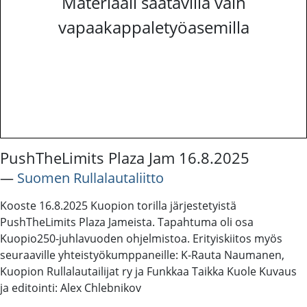
Materiaali saatavilla vain
vapaakappaletyöasemilla
PushTheLimits Plaza Jam 16.8.2025
―
Suomen Rullalautaliitto
Kooste 16.8.2025 Kuopion torilla järjestetyistä
PushTheLimits Plaza Jameista. Tapahtuma oli osa
Kuopio250-juhlavuoden ohjelmistoa. Erityiskiitos myös
seuraaville yhteistyökumppaneille: K-Rauta Naumanen,
Kuopion Rullalautailijat ry ja Funkkaa Taikka Kuole Kuvaus
ja editointi: Alex Chlebnikov