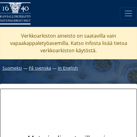
Verkkoarkiston aineisto on saatavilla vain
vapaakappaletyöasemilla. Katso
infosta
lisää tietoa
verkkoarkiston käytöstä.
Suomeksi
―
På svenska
―
In English