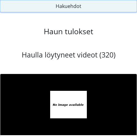
Hakuehdot
Haun tulokset
Haulla löytyneet videot (320)