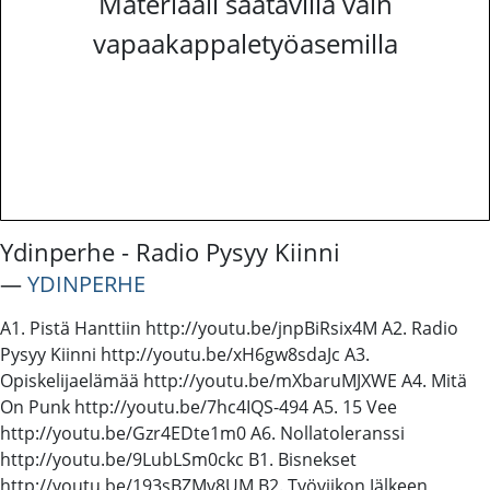
Materiaali saatavilla vain
vapaakappaletyöasemilla
Ydinperhe - Radio Pysyy Kiinni
―
YDINPERHE
A1. Pistä Hanttiin http://youtu.be/jnpBiRsix4M A2. Radio
Pysyy Kiinni http://youtu.be/xH6gw8sdaJc A3.
Opiskelijaelämää http://youtu.be/mXbaruMJXWE A4. Mitä
On Punk http://youtu.be/7hc4IQS-494 A5. 15 Vee
http://youtu.be/Gzr4EDte1m0 A6. Nollatoleranssi
http://youtu.be/9LubLSm0ckc B1. Bisnekset
http://youtu.be/193sBZMv8UM B2. Työviikon Jälkeen