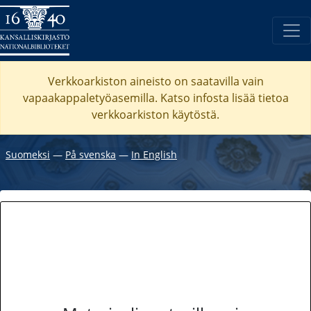
Verkkoarkiston aineisto on saatavilla vain
vapaakappaletyöasemilla. Katso
infosta
lisää tietoa
verkkoarkiston käytöstä.
Suomeksi
―
På svenska
―
In English