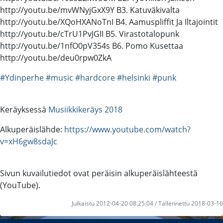
http://youtu.be/mvWNyjGxX9Y B3. Katuväkivalta
http://youtu.be/XQoHXANoTnI B4. Aamuspliffit Ja Iltajointit
http://youtu.be/cTrU1PvJGII B5. Virastotalopunk
http://youtu.be/1nfO0pV354s B6. Pomo Kusettaa
http://youtu.be/deu0rpw0ZkA
#Ydinperhe
#music
#hardcore
#helsinki
#punk
Keräyksessä
Musiikkikeräys 2018
Alkuperäislähde:
https://www.youtube.com/watch?
v=xH6gw8sdaJc
Sivun kuvailutiedot ovat peräisin alkuperäislähteestä
(YouTube).
Julkaistu 2012-04-20 08:25:04 / Tallennettu 2018-03-16