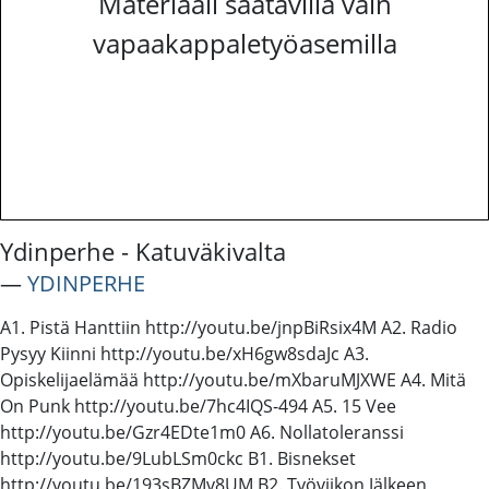
Materiaali saatavilla vain
vapaakappaletyöasemilla
Ydinperhe - Katuväkivalta
―
YDINPERHE
A1. Pistä Hanttiin http://youtu.be/jnpBiRsix4M A2. Radio
Pysyy Kiinni http://youtu.be/xH6gw8sdaJc A3.
Opiskelijaelämää http://youtu.be/mXbaruMJXWE A4. Mitä
On Punk http://youtu.be/7hc4IQS-494 A5. 15 Vee
http://youtu.be/Gzr4EDte1m0 A6. Nollatoleranssi
http://youtu.be/9LubLSm0ckc B1. Bisnekset
http://youtu.be/193sBZMv8UM B2. Työviikon Jälkeen