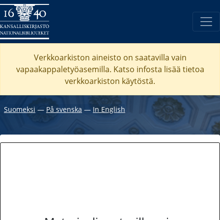
Verkkoarkiston aineisto on saatavilla vain
vapaakappaletyöasemilla. Katso
infosta
lisää tietoa
verkkoarkiston käytöstä.
Suomeksi
―
På svenska
―
In English