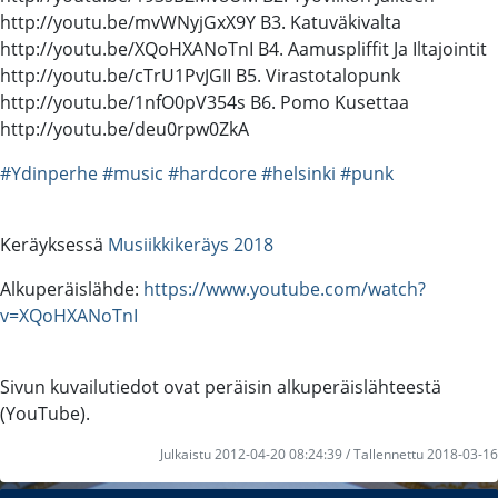
http://youtu.be/mvWNyjGxX9Y B3. Katuväkivalta
http://youtu.be/XQoHXANoTnI B4. Aamuspliffit Ja Iltajointit
http://youtu.be/cTrU1PvJGII B5. Virastotalopunk
http://youtu.be/1nfO0pV354s B6. Pomo Kusettaa
http://youtu.be/deu0rpw0ZkA
#Ydinperhe
#music
#hardcore
#helsinki
#punk
Keräyksessä
Musiikkikeräys 2018
Alkuperäislähde:
https://www.youtube.com/watch?
v=XQoHXANoTnI
Sivun kuvailutiedot ovat peräisin alkuperäislähteestä
(YouTube).
Julkaistu 2012-04-20 08:24:39 / Tallennettu 2018-03-16