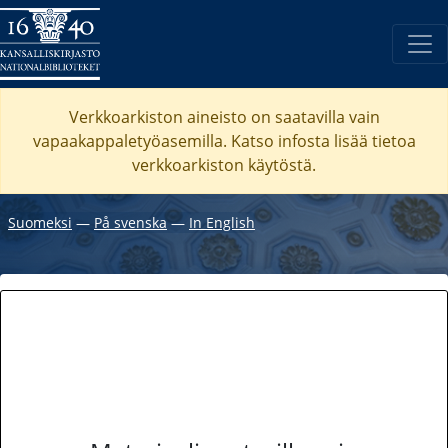
Verkkoarkiston aineisto on saatavilla vain
vapaakappaletyöasemilla. Katso
infosta
lisää tietoa
verkkoarkiston käytöstä.
Suomeksi
―
På svenska
―
In English