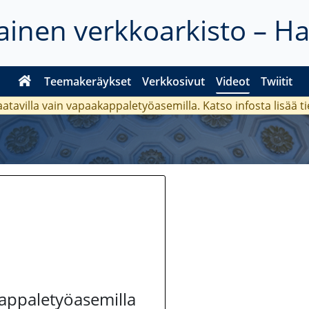
inen verkkoarkisto – H
Teemakeräykset
Verkkosivut
Videot
Twiitit
aatavilla vain vapaakappaletyöasemilla. Katso
infosta
lisää t
kappaletyöasemilla