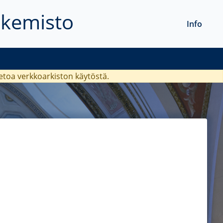
akemisto
Info
ietoa verkkoarkiston käytöstä.