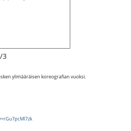
/3
esken ylimääräisen koreografian vuoksi.
v=rGu7pcMl7zk