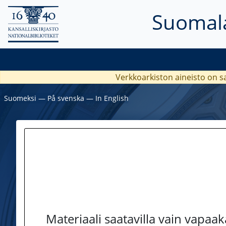
Suomala
Verkkoarkiston aineisto on s
Suomeksi
―
På svenska
―
In English
Materiaali saatavilla vain vapaa