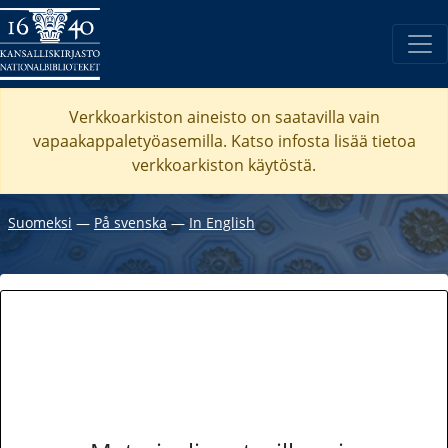
Verkkoarkiston aineisto on saatavilla vain
vapaakappaletyöasemilla. Katso
infosta
lisää tietoa
verkkoarkiston käytöstä.
Suomeksi
―
På svenska
―
In English