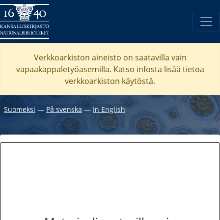
Verkkoarkiston aineisto on saatavilla vain
vapaakappaletyöasemilla. Katso
infosta
lisää tietoa
verkkoarkiston käytöstä.
Suomeksi
―
På svenska
―
In English