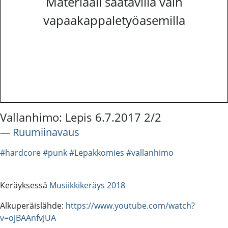
Materiaali saatavilla vain
vapaakappaletyöasemilla
Vallanhimo: Lepis 6.7.2017 2/2
―
Ruumiinavaus
#hardcore
#punk
#Lepakkomies
#vallanhimo
Keräyksessä
Musiikkikeräys 2018
Alkuperäislähde:
https://www.youtube.com/watch?
v=ojBAAnfvJUA